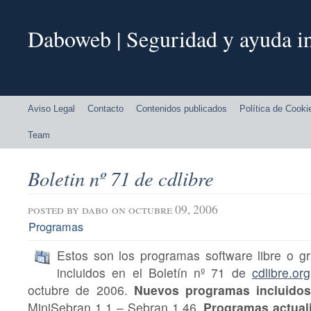
Daboweb | Seguridad y ayuda in
Aviso Legal
Contacto
Contenidos publicados
Política de Cooki
Team
Boletin nº 71 de cdlibre
posted by
dabo
on octubre 09, 2006
Programas
Estos son los programas software libre o gra
incluidos en el Boletín nº 71 de
cdlibre.org
octubre de 2006.
Nuevos programas incluido
MiniSebran 1.1 – Sebran 1.46.
Programas actual