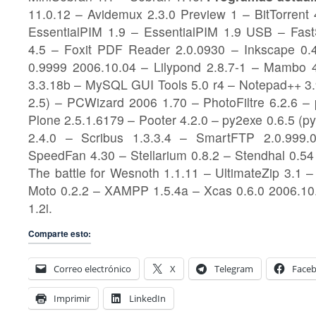
11.0.12 – Avidemux 2.3.0 Preview 1 – BitTorrent
EssentialPIM 1.9 – EssentialPIM 1.9 USB – Fas
4.5 – Foxit PDF Reader 2.0.0930 – Inkscape 0.4
0.9999 2006.10.04 – Lilypond 2.8.7-1 – Mambo 4
3.3.18b – MySQL GUI Tools 5.0 r4 – Notepad++ 3.
2.5) – PCWizard 2006 1.70 – PhotoFiltre 6.2.6 –
Plone 2.5.1.6179 – Pooter 4.2.0 – py2exe 0.6.5 (p
2.4.0 – Scribus 1.3.3.4 – SmartFTP 2.0.999.
SpeedFan 4.30 – Stellarium 0.8.2 – Stendhal 0.54
The battle for Wesnoth 1.1.11 – UltimateZip 3.1
Moto 0.2.2 – XAMPP 1.5.4a – Xcas 0.6.0 2006.10.
1.2i.
Comparte esto:
Correo electrónico
X
Telegram
Face
Imprimir
LinkedIn