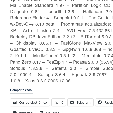
MailEnable Standard 1.97 – Partition Logic CD 0
Disquete 0.64 – poedit 1.3.6 – Railendar 2.
Reference Finder 4 – Songbird 0.2.1 – The Guide 1
wxDev-C++ 6.10 beta. Programas actualizados:
XP – Art of Illusion 2.4 – AVG Free 7.5.432.86
Berkeley DB Java Edition 3.2.13 – BitTorrent 5.0.
– Childsplay 0.85,1 – FastStone MaxView 2.
Gparted LiveCD 0.3.3 – Gpg4win 1.0.8.368 – hot
2.10.1-1 – MediaCoder 0.5.1 r2 – MediaInfo 0.7.
Pang Zero 0.17 – PeaZip 1.1 – Picasa 2.6.0 (35.94
Scribus 1.3.3.6 – Seterra 3.0 – Simple Sud
2.0.1000.4 – Solfege 3.6.4 – Squeak 3.9.7067 –
1.0.8 – Xcas 0.6.2 2006.12.06
Comparte esto:
Correo electrónico
X
Telegram
Face