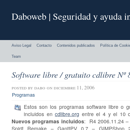
Daboweb | Seguridad y ayuda in
Aviso Legal
Contacto
Contenidos publicados
Política de Cooki
Team
Software libre / gratuito cdlibre Nº 
posted by
dabo
on diciembre 11, 2006
Programas
Estos son los programas software libre o gr
incluidos en
cdlibre.org
entre el 4 y el 10 
Nuevos programas incluidos
: R4 2006.11.24 – 
Spirit Remake – GanttPV 0.7 – GIMPShop 2