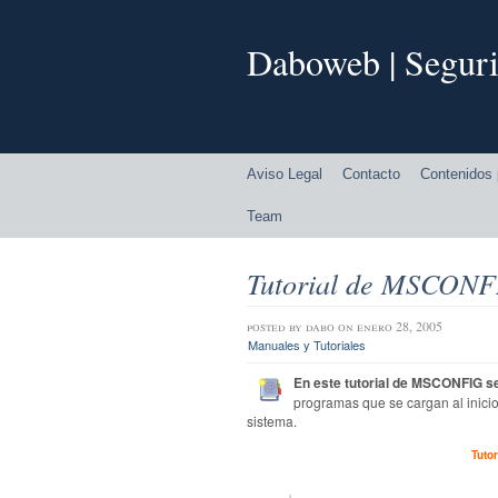
Daboweb | Seguri
Aviso Legal
Contacto
Contenidos 
Team
Tutorial de MSCONFI
posted by
dabo
on enero 28, 2005
Manuales y Tutoriales
En este tutorial de MSCONFIG s
programas que se cargan al inicio
sistema.
Tuto