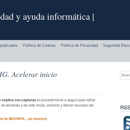
dad y ayuda informática |
publicados
Política de Cookies
Política de Privacidad
Seguridad Bási
G. Acelerar inicio
e explica con capturas
el procedimiento a seguir para retirar
 de windows y de este modo, acelerar y liberar recursos del
RSS
rial de MSCONFIG… por destroyer