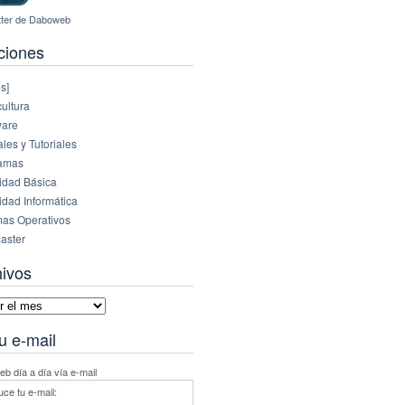
ciones
s]
ultura
are
es y Tutoriales
amas
idad Básica
idad Informática
mas Operativos
aster
hivos
vos
u e-mail
b día a día vía e-mail
uce tu e-mail: