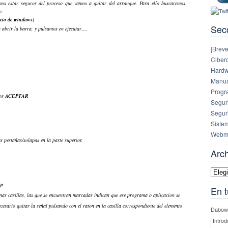
mos estar seguros del proceso que vamos a quitar del arranque. Para ello buscaremos
o.
cio de windows)
Sec
abrir la barra, y pulsamos en ejecutar….
[Breve
Ciberc
Hardw
Manual
Progr
mos
ACEPTAR
Segur
Segur
Siste
Webm
s pestañas/solapas en la parte superior.
Arc
Archi
up
.
En t
as casillas, las que se encuentran marcadas indican que ese programa o aplicacion se
ecesario quitar la señal pulsando con el raton en la casilla correspondiente del elemento
Dabowe
Introd