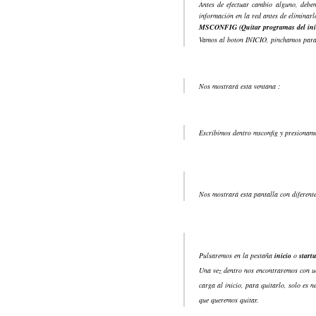
Antes de efectuar cambio alguno, debe
información en la red antes de eliminarl
MSCONFIG (Quitar programas del ini
Vamos al boton INICIO, pinchamos para 
Nos mostrará esta ventana :
Escribimos dentro msconfig y presiona
Nos mostrará esta pantalla con diferente
Pulsaremos en la pestaña
inicio
o
start
Una vez dentro nos encontraremos con un
carga al inicio, para quitarlo, solo es n
que queremos quitar.