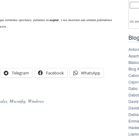
que estimemos oportunos, pulsamos en
aceptar
, y nos mostrara una ventana pidiendonos
Un se
cion .
Blog
Anton
Apach
Básico
Blog 
Telegram
Facebook
WhatsApp
Cabor
Cajon
Dabo 
Dabob
ales
,
Msconfig
,
Windows
David
Davi
Debia
Emma
Hack
Liamn