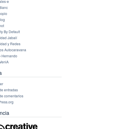
les-e
Blanc
opio
log
hot
ty By Default
idad Jabalí
idad y Redes
os Autocaravana
o Hernando
VeniA
a
er
de entradas
de comentarios
ress.org
ncia