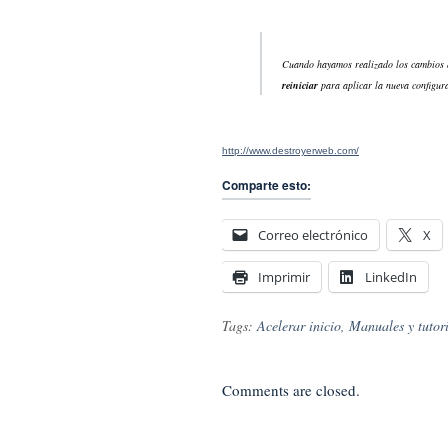
Cuando hayamos realizado los cambios 
reiniciar
para aplicar la nueva configura
http://www.destroyerweb.com/
Comparte esto:
Correo electrónico
X
Imprimir
LinkedIn
Tags:
Acelerar inicio
,
Manuales y tutori
Comments are closed.