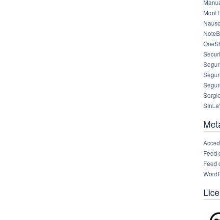
Manua
Mont 
Nausc
NoteB
OneS
Securi
Segur
Segur
Segur
Sergi
SInLa
Met
Acced
Feed 
Feed 
WordP
Lice