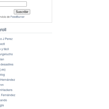
rvicio de
FeedBurner
roll
io J Perez
ectl
 y fácil
Angelucho
ian
 desastres
(.es)
log
 Hernández
dhm
nHackers
 Fernández
eando
gls