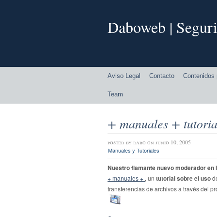
Daboweb | Seguri
Aviso Legal
Contacto
Contenidos 
Team
+ manuales + tutori
posted by
dabo
on junio 10, 2005
Manuales y Tutoriales
Nuestro flamante nuevo moderador en l
+ manuales +
, un
tutorial sobre el uso
de
transferencias de archivos a través del p