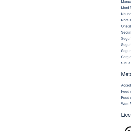
Manua
Mont 
Nausc
NoteB
OneS
Securi
Segur
Segur
Segur
Sergi
SInLa
Met
Acced
Feed 
Feed 
WordP
Lice