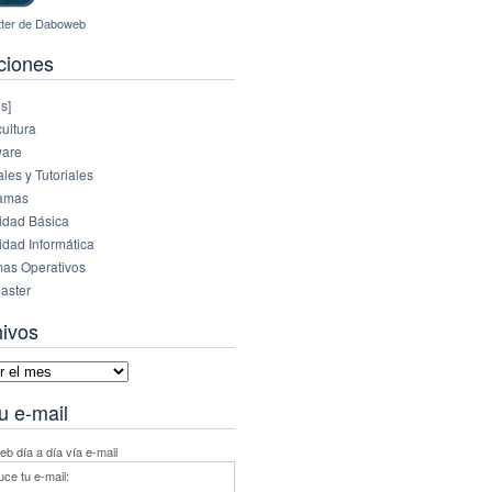
ciones
s]
ultura
are
es y Tutoriales
amas
idad Básica
idad Informática
mas Operativos
aster
hivos
vos
u e-mail
b día a día vía e-mail
uce tu e-mail: