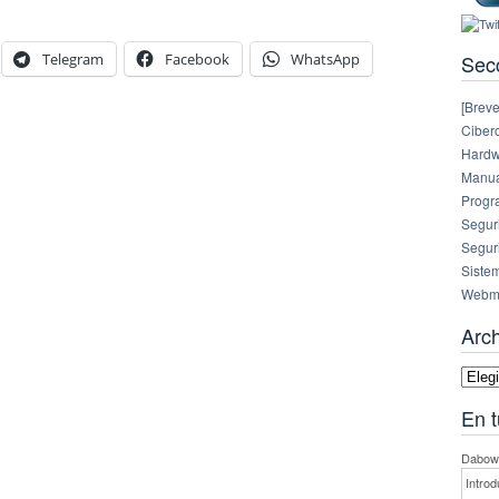
Sec
Telegram
Facebook
WhatsApp
[Breve
Ciberc
Hardw
Manual
Progr
Segur
Segur
Siste
Webm
Arc
Archi
En t
Dabowe
Introd