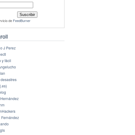
rvicio de
FeedBurner
roll
io J Perez
ectl
 y fácil
Angelucho
ian
 desastres
(.es)
log
 Hernández
dhm
nHackers
 Fernández
eando
gls