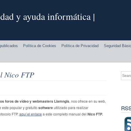
dad y ayuda informática |
publicados
Política de Cookies
Política de Privacidad
Seguridad Bási
al Nico FTP
os foros de vídeo y webmasters Liamngls
, nos ofrece en su web,
RSS
 este popular y gratuito
software
utilizado para realizar
rotocolo FTP,
aquí el enlace
a este completo manual del
Nico FTP.