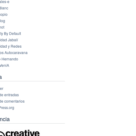
les-e
Blanc
opio
log
hot
ty By Default
idad Jabalí
idad y Redes
os Autocaravana
o Hernando
VeniA
a
er
de entradas
de comentarios
ress.org
ncia