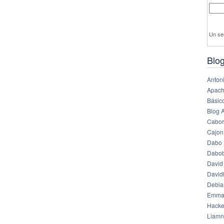
Un se
Blog
Anton
Apach
Básico
Blog 
Cabor
Cajon
Dabo 
Dabob
David
Davi
Debia
Emma
Hack
Liamn