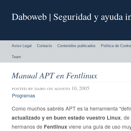
Daboweb | Seguridad y ayuda in
Aviso Legal
Contacto
Contenidos publicados
Política de Cooki
Team
Manual APT en Fentlinux
posted by
dabo
on agosto 10, 2005
Programas
Como muchos sabréis APT es la herramienta "defin
actualizado y en buen estado vuestro Linux
, de
hermanos de
Fentlinux
viene una guía de uso muy 