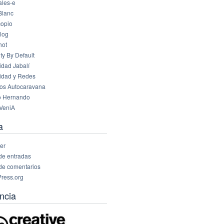
les-e
Blanc
opio
log
hot
ty By Default
idad Jabalí
idad y Redes
os Autocaravana
o Hernando
VeniA
a
er
de entradas
de comentarios
ress.org
ncia