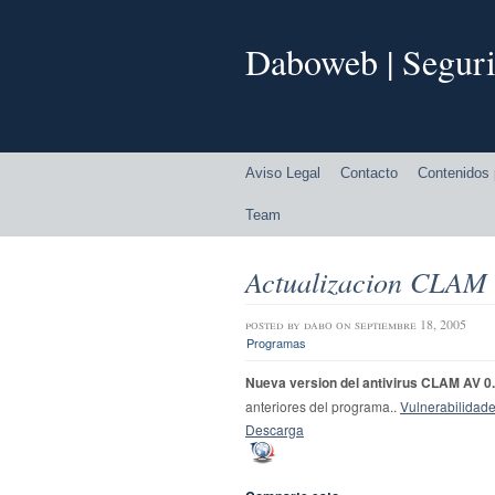
Daboweb | Seguri
Aviso Legal
Contacto
Contenidos 
Team
Actualizacion CLAM 
posted by
dabo
on septiembre 18, 2005
Programas
Nueva version del antivirus CLAM AV 0.
anteriores del programa..
Vulnerabilidad
Descarga