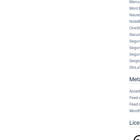
Manua
Mont 
Nausc
NoteB
OneS
Securi
Segur
Segur
Segur
Sergi
SInLa
Met
Acced
Feed 
Feed 
WordP
Lice