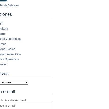
ciones
s]
ultura
are
es y Tutoriales
amas
idad Básica
idad Informática
mas Operativos
aster
hivos
vos
u e-mail
b día a día vía e-mail
uce tu e-mail: