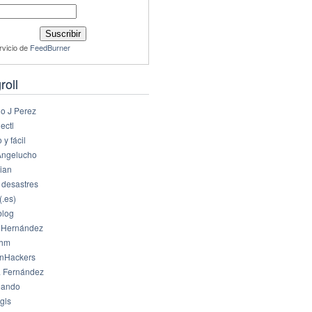
rvicio de
FeedBurner
roll
io J Perez
ectl
 y fácil
Angelucho
ian
 desastres
(.es)
log
 Hernández
dhm
nHackers
 Fernández
eando
gls