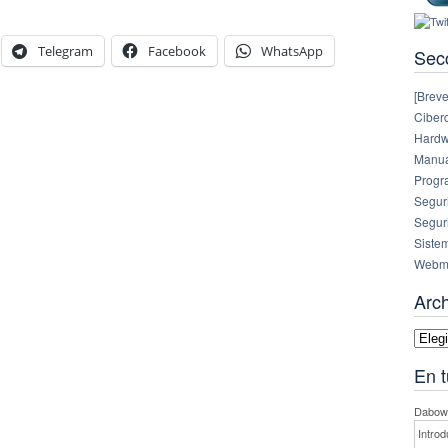
Telegram
Facebook
WhatsApp
Sec
[Breve
Ciberc
Hardw
Manual
Progr
Segur
Segur
Siste
Webm
Arc
Archi
En t
Dabowe
Introd