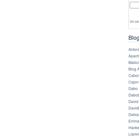
Un se
Blog
Anton
Apach
Básico
Blog 
Cabor
Cajon
Dabo 
Dabob
David
Davi
Debia
Emma
Hack
Liamn