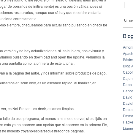
ugar de borrarlos definitivamente) es una opción válida, pues si
demos restaurarlos, aunque eso sí, hay que recordar vaciar la
unciona correctamente.
Un se
como siempre, chequeamos para actualizarlo pulsando en check for
Blog
Anton
a versión y no hay actualizaciones, si las hubiera, nos avisaría y
Apach
 haríamos pulsando en download and open the update, veríamos la
Básico
a una pantalla como la primera de este tutorial.
Blog 
Cabor
van a la página del autor, y nos informan sobre productos de pago.
Cajon
ulsamos en scan only, es un escaneo rápido, al finalizar, en
Dabo 
Dabob
David
Davi
ver, es Not Present, es decir, estamos limpios.
Debia
Emma
fallo de este programa, al menos a mi modo de ver, si os fijáis en
Hack
e en esta ya no aparece una opción que si aparece en la primera Fix,
Liamn
 este molesto troyano/espía/secuestrador de páginas.