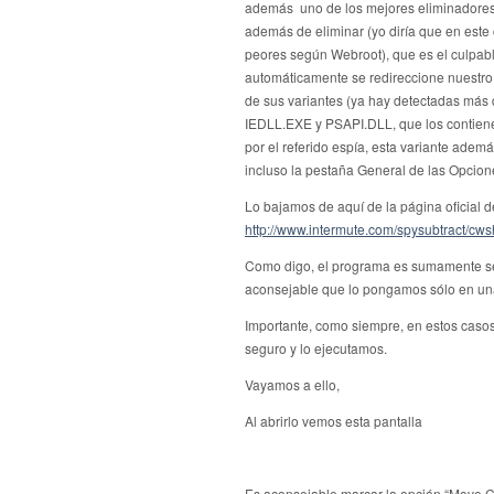
además uno de los mejores eliminadores 
además de eliminar (yo diría que en est
peores según Webroot), que es el culpabl
automáticamente se redireccione nuestr
de sus variantes (ya hay detectadas más 
IEDLL.EXE y PSAPI.DLL, que los contiene
por el referido espía, esta variante adem
incluso la pestaña General de las Opcione
Lo bajamos de aquí de la página oficial d
http://www.intermute.com/spysubtract/c
Como digo, el programa es sumamente senc
aconsejable que lo pongamos sólo en un
Importante, como siempre, en estos caso
seguro y lo ejecutamos.
Vayamos a ello,
Al abrirlo vemos esta pantalla
Es aconsejable marcar la opción “Move CWS