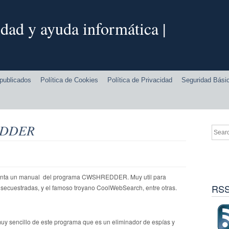
dad y ayuda informática |
publicados
Política de Cookies
Política de Privacidad
Seguridad Bási
REDDER
enta un manual del programa CWSHREDDER. Muy util para
RSS
o secuestradas, y el famoso troyano CoolWebSearch, entre otras.
muy sencillo de este programa que es un eliminador de espías y