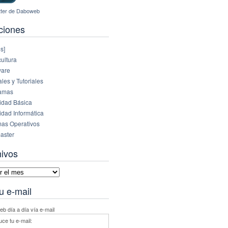
ciones
s]
ultura
are
es y Tutoriales
amas
idad Básica
idad Informática
mas Operativos
aster
hivos
vos
u e-mail
b día a día vía e-mail
uce tu e-mail: