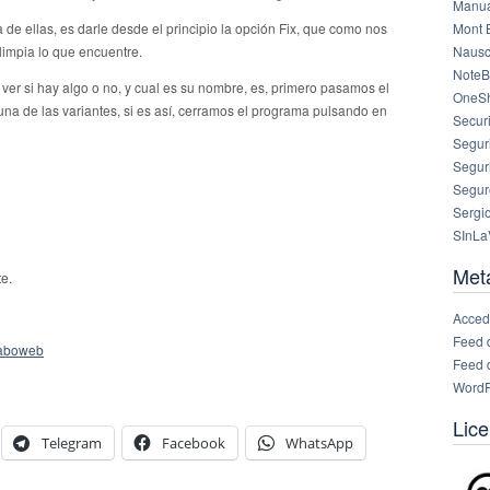
Manua
 de ellas, es darle desde el principio la opción Fix, que como nos
Mont 
limpia lo que encuentre.
Nausc
NoteB
a ver si hay algo o no, y cual es su nombre, es, primero pasamos el
OneS
a de las variantes, si es así, cerramos el programa pulsando en
Securi
Segur
Segur
Segur
Sergi
SInLa
Met
te.
Acced
Feed 
daboweb
Feed 
WordP
Lice
Telegram
Facebook
WhatsApp