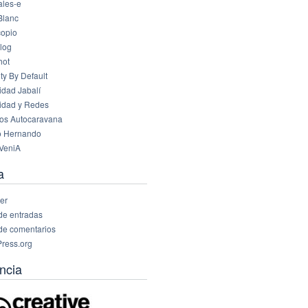
les-e
Blanc
opio
log
hot
ty By Default
idad Jabalí
idad y Redes
os Autocaravana
o Hernando
VeniA
a
er
de entradas
de comentarios
ress.org
ncia