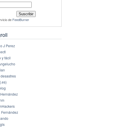
rvicio de
FeedBurner
roll
io J Perez
ectl
 y fácil
Angelucho
ian
 desastres
(.es)
log
 Hernández
dhm
nHackers
 Fernández
eando
gls