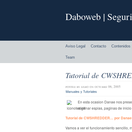
Daboweb | Seguri
Aviso Legal
Contacto
Contenidos 
Team
Tutorial de CWSH
posted by
dabo
on octubre 06, 2005
Manuales y Tutoriales
En esta ocasion Danae nos pres
eliminar espias, paginas de inici
Tutorial de CWSHREDDER… por Danae
Vamos a ver el funcionamiento sencillo, 