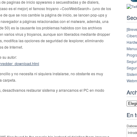
de paginas de inicio spywares o secuestradas y de dialers,
e caso es el mejor) el famoso troyano «CoolWebSearch» (uno de los
e de que se nos cambie la página de inicio, se lancen pop-ups y
Sec
o navegador a páginas relacionadas con el malware, además, una
de 50) es la causante los problemas habidos con los archivos
[Breve
n varios virus y troyanos, aunque son liberados mediante dropper
Ciberc
ás, modifica las opciones de seguridad de Iexplorer, eliminando
Hardw
s de Internet.
Manual
Progr
e su autor:
Segur
wshredder_download.html
Segur
illo y no necesita ni siquiera instalarse, no obstante es muy
Siste
a carpeta.
Webm
s, desactivamos restaurar sistema y arrancamos el PC en modo
Arc
Archi
En t
Dabowe
Introd
 files found to the recycle bin instead of deleting them (mover a