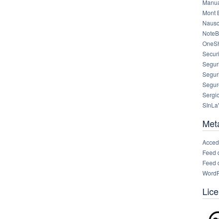
Manua
Mont 
Nausc
NoteB
OneS
Securi
Segur
Segur
Segur
Sergi
SInLa
Met
Acced
Feed 
Feed 
WordP
Lice