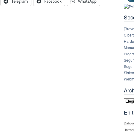
Telegram
Facebook
WhatsApp
Sec
[Breve
Ciberc
Hardw
Manual
Progr
Segur
Segur
Siste
Webm
Arc
Archi
En t
Dabowe
Introd