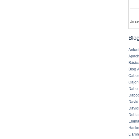
Un se
Blog
Anton
Apach
Básico
Blog 
Cabor
Cajon
Dabo 
Dabob
David
Davi
Debia
Emma
Hack
Liamn