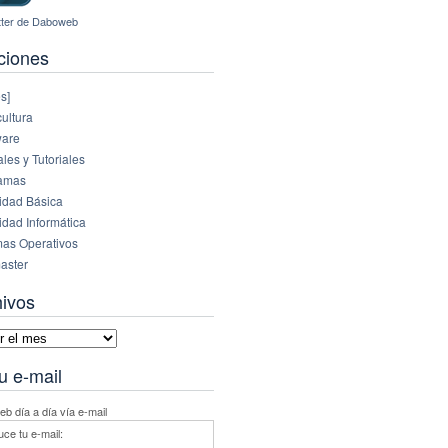
ciones
s]
ultura
are
es y Tutoriales
amas
idad Básica
idad Informática
mas Operativos
aster
hivos
vos
u e-mail
b día a día vía e-mail
uce tu e-mail: