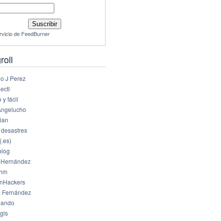
rvicio de
FeedBurner
roll
io J Perez
ectl
 y fácil
Angelucho
ian
 desastres
(.es)
log
 Hernández
dhm
nHackers
 Fernández
eando
gls