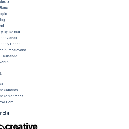
les-e
Blanc
opio
log
hot
ty By Default
idad Jabalí
idad y Redes
os Autocaravana
o Hernando
VeniA
a
er
de entradas
de comentarios
ress.org
ncia