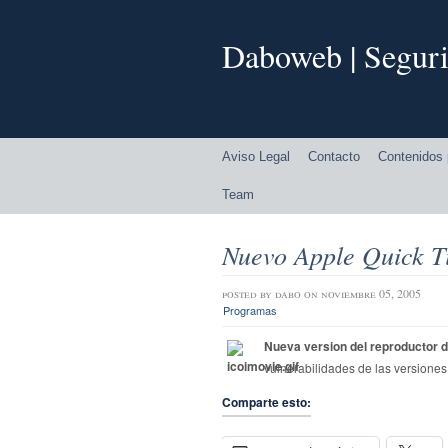
Daboweb | Seguri
Aviso Legal
Contacto
Contenidos 
Team
Nuevo Apple Quick T
posted by
dabo
on noviembre 05, 2005
Programas
Nueva version del reproductor d
vulnerabilidades de las versiones
Comparte esto: