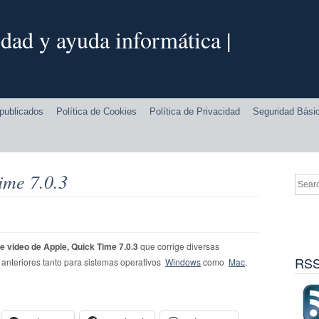
dad y ayuda informática |
publicados
Política de Cookies
Política de Privacidad
Seguridad Bási
ime 7.0.3
e video de Apple, Quick Time
7.0.3
que corrige diversas
RSS
 anteriores tanto para sistemas operativos
Windows
como
Mac
.