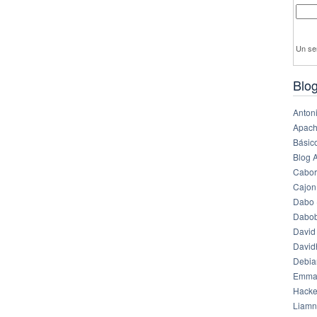
Un se
Blog
Anton
Apach
Básico
Blog 
Cabor
Cajon
Dabo 
Dabob
David
Davi
Debia
Emma
Hack
Liamn