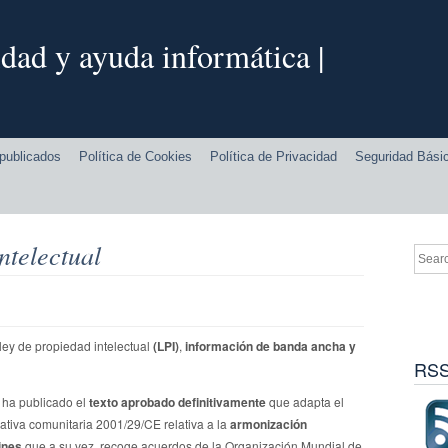
dad y ayuda informática |
publicados
Política de Cookies
Política de Privacidad
Seguridad Bási
ntelectual
ley de propiedad intelectual
(LPI)
,
información de banda ancha y
RSS
s ha publicado el
texto aprobado definitivamente
que adapta el
ativa comunitaria 2001/29/CE relativa a la
armonización
ines
que a su vez, recoge acuerdos de la Organización Mundial de