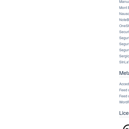
Manua
Mont 
Nausc
NoteB
OneS
Securi
Segur
Segur
Segur
Sergi
SInLa
Met
Acced
Feed 
Feed 
WordP
Lice