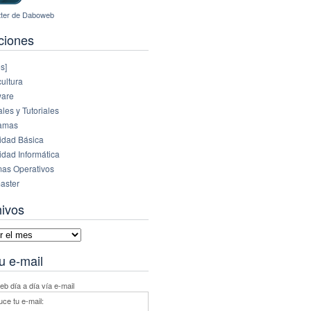
ciones
s]
ultura
are
es y Tutoriales
amas
idad Básica
idad Informática
mas Operativos
aster
hivos
vos
u e-mail
b día a día vía e-mail
uce tu e-mail: