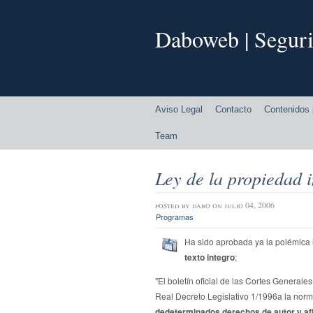
Daboweb | Seguri
Aviso Legal
Contacto
Contenidos 
Team
Ley de la propiedad i
posted by
dabo
on julio 04, 2006
Programas
Ha sido aprobada ya la polémica 
texto integro
;
"El boletín oficial de las Cortes Generale
Real Decreto Legislativo 1/1996a la norm
dedeterminados derechos de autor y af