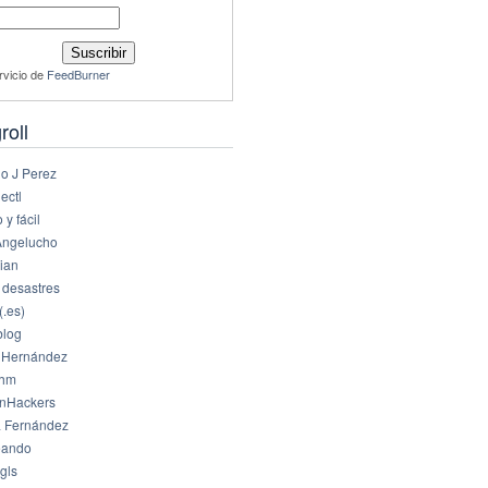
rvicio de
FeedBurner
roll
io J Perez
ectl
 y fácil
Angelucho
ian
 desastres
(.es)
log
 Hernández
dhm
nHackers
 Fernández
eando
gls