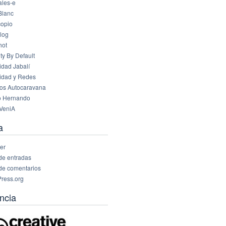
les-e
Blanc
opio
log
hot
ty By Default
idad Jabalí
idad y Redes
os Autocaravana
o Hernando
VeniA
a
er
de entradas
de comentarios
ress.org
ncia