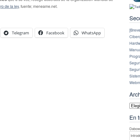
ro de la ley
, fuente; meneame.net.
Sec
[Breve
Telegram
Facebook
WhatsApp
Ciberc
Hardw
Manual
Progr
Segur
Segur
Siste
Webm
Arc
Archi
En t
Dabowe
Introd