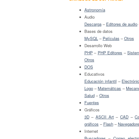
Astronomía
Audio
Descarga
–
Editores de audio
Bases de datos
MySQL
–
Películas
–
Otros
Desarrollo Web
PHP
–
PHP Editores
–
Siste
Otros
DOS
Educativos
Educación infantil
–
Electróni
Logo
–
Matemáticas
–
Mecano
Salud
–
Otros
Fuentes
Gráficos
3D
–
ASCII Art
–
CAD
–
Ca
gráficos
–
Flash
–
Navegadore
Internet
Buscadores
–
Correo electr