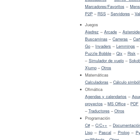
Marcadores/Favoritos
–
Mensa
P2P
–
RSS
–
Servidores
–
Va
Juegos
Ajedrez
–
Arcade
–
Asteroide
Buscaminas
–
Carreras
–
Car
Go
–
Invaders
–
Lemmings
Puzzle Bobble
–
Qix
–
Risk
–
Simulador de vuelo
–
Soko
Xjump
–
Otros
Matemáticas
Calculadoras
–
Cálculo simból
Ofimática
Agendas y calendarios
–
Apu
proyectos
–
MS Office
–
PDF
–
Traductores
–
Otros
Programación
C#
–
C/C++
–
Documentació
Lisp
–
Pascal
–
Prolog
–
Py
wxWidgets
–
Otros