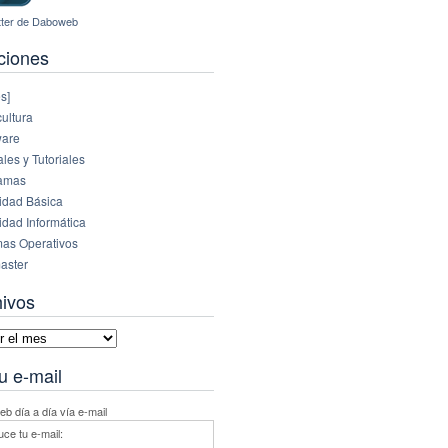
ciones
s]
ultura
are
es y Tutoriales
amas
idad Básica
idad Informática
mas Operativos
aster
hivos
vos
u e-mail
b día a día vía e-mail
uce tu e-mail: