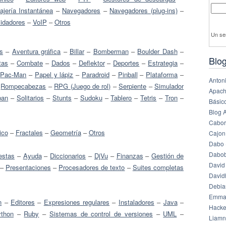
jería Instantánea
–
Navegadores
–
Navegadores (plug-ins)
–
lidadores
–
VoIP
–
Otros
Un se
s
–
Aventura gráfica
–
Billar
–
Bomberman
–
Boulder Dash
–
Blog
tas
–
Combate
–
Dados
–
Deflektor
–
Deportes
–
Estrategia
–
–
Pac-Man
–
Papel y lápiz
–
Paradroid
–
Pinball
–
Plataforma
–
Anton
–
Rompecabezas
–
RPG (Juego de rol)
–
Serpiente
–
Simulador
Apach
ban
–
Solitarios
–
Stunts
–
Sudoku
–
Tablero
–
Tetris
–
Tron
–
Básico
Blog 
Cabor
ico
–
Fractales
–
Geometría
–
Otros
Cajon
Dabo 
Dabob
estas
–
Ayuda
–
Diccionarios
–
DjVu
–
Finanzas
–
Gestión de
David
–
Presentaciones
–
Procesadores de texto
–
Suites completas
Davi
Debia
Emma
n
–
Editores
–
Expresiones regulares
–
Instaladores
–
Java
–
Hack
thon
–
Ruby
–
Sistemas de control de versiones
–
UML
–
Liamn