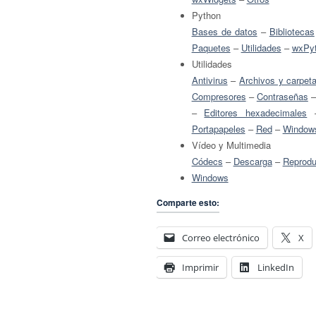
Python
Bases de datos
–
Bibliotecas
Paquetes
–
Utilidades
–
wxPy
Utilidades
Antivirus
–
Archivos y carpet
Compresores
–
Contraseñas
–
Editores hexadecimales
Portapapeles
–
Red
–
Window
Vídeo y Multimedia
Códecs
–
Descarga
–
Reprodu
Windows
Comparte esto:
Correo electrónico
X
Imprimir
LinkedIn