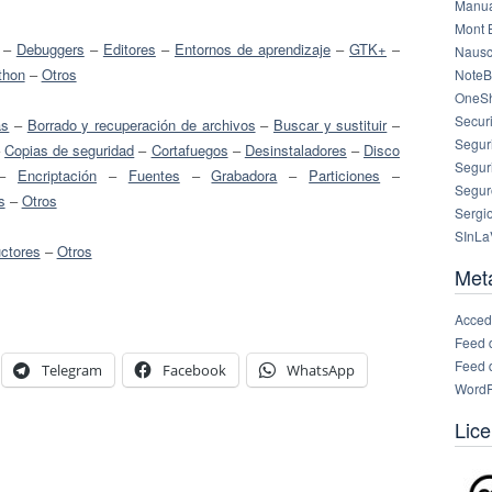
Manua
Mont 
–
Debuggers
–
Editores
–
Entornos de aprendizaje
–
GTK+
–
Nausc
thon
–
Otros
NoteB
OneS
Securi
as
–
Borrado y recuperación de archivos
–
Buscar y sustituir
–
Segur
–
Copias de seguridad
–
Cortafuegos
–
Desinstaladores
–
Disco
Segur
–
Encriptación
–
Fuentes
–
Grabadora
–
Particiones
–
Segur
s
–
Otros
Sergi
SInLa
ctores
–
Otros
Met
Acced
Feed 
Feed 
Telegram
Facebook
WhatsApp
WordP
Lice