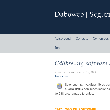
Daboweb | Seguri
Aviso Legal
Contacto
Contenidos 
Team
Cdlibre.org software 
posted by
dabo
on julio 18, 2006
Programas
Se encuentran ya disponibles pa
cuatro DVDs
con recopilacione
de 638 programas diferentes.
CATALOGO DE SOFTWARE: