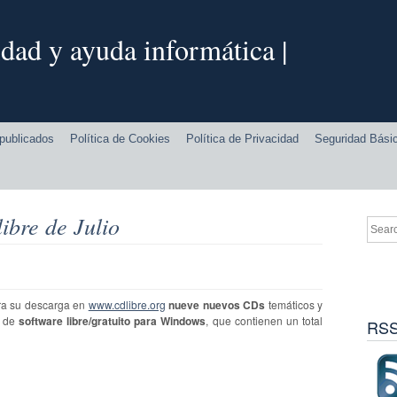
dad y ayuda informática |
publicados
Política de Cookies
Política de Privacidad
Seguridad Bási
libre de Julio
ra su descarga en
www.cdlibre.org
nueve nuevos CDs
temáticos y
s de
software libre/gratuito para Windows
, que contienen un total
RSS