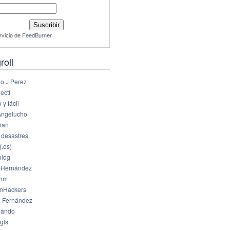
rvicio de
FeedBurner
roll
io J Perez
ectl
 y fácil
Angelucho
ian
 desastres
(.es)
log
 Hernández
dhm
nHackers
 Fernández
eando
gls