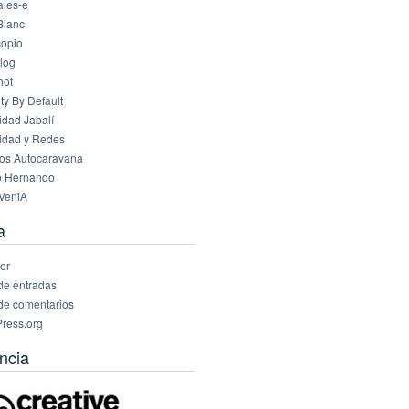
les-e
Blanc
opio
log
hot
ty By Default
idad Jabalí
idad y Redes
os Autocaravana
o Hernando
VeniA
a
er
de entradas
de comentarios
ress.org
ncia