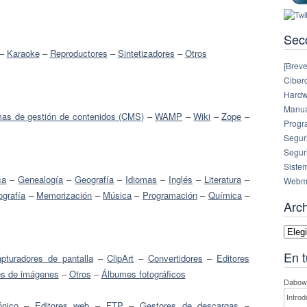
Sec
–
Karaoke
–
Reproductores
–
Sintetizadores
–
Otros
[Breve
Ciberc
Hardw
Manual
mas de gestión de contenidos (CMS)
–
WAMP
–
Wiki
–
Zope
–
Progr
Segur
Segur
Siste
ca
–
Genealogía
–
Geografía
–
Idiomas
–
Inglés
–
Literatura
–
Webm
grafía
–
Memorización
–
Música
–
Programación
–
Química
–
Arc
Archi
En t
pturadores de pantalla
–
ClipArt
–
Convertidores
–
Editores
s de imágenes
–
Otros
–
Álbumes fotográficos
Dabowe
Introd
ónico
–
Editores web
–
FTP
–
Gestores de descargas
–