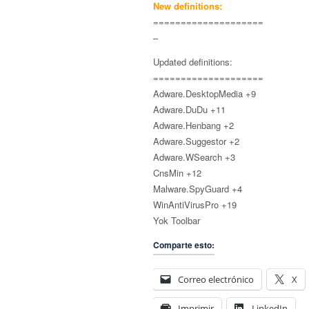
New definitions:
====================
–
Updated definitions:
====================
Adware.DesktopMedia +9
Adware.DuDu +11
Adware.Henbang +2
Adware.Suggestor +2
Adware.WSearch +3
CnsMin +12
Malware.SpyGuard +4
WinAntiVirusPro +19
Yok Toolbar
Comparte esto:
Correo electrónico
X
Imprimir
LinkedIn