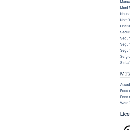
Manua
Mont 
Nausc
NoteB
OneS
Securi
Segur
Segur
Segur
Sergi
SInLa
Met
Acced
Feed 
Feed 
WordP
Lice