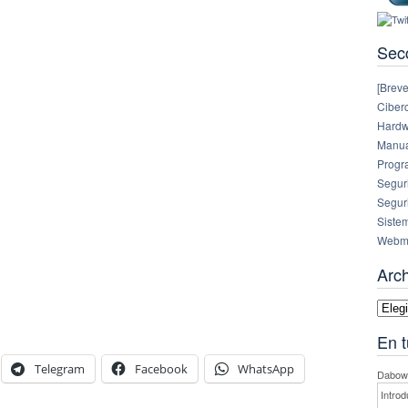
Sec
[Breve
Ciberc
Hardw
Manual
Progr
Segur
Segur
Siste
Webm
Arc
Archi
En t
Telegram
Facebook
WhatsApp
Dabowe
Introd