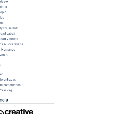
les-e
Blanc
opio
log
hot
ty By Default
idad Jabalí
idad y Redes
os Autocaravana
o Hernando
VeniA
a
er
de entradas
de comentarios
ress.org
ncia