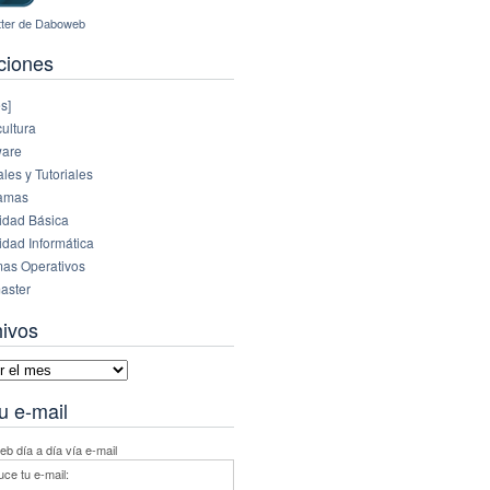
ciones
s]
ultura
are
es y Tutoriales
amas
idad Básica
idad Informática
mas Operativos
aster
hivos
vos
u e-mail
b día a día vía e-mail
uce tu e-mail: