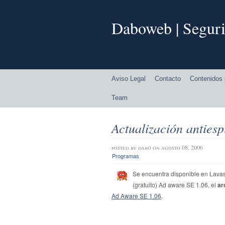
Daboweb | Seguri
Aviso Legal
Contacto
Contenidos 
Team
Actualización anties
posted by
dabo
on agosto 08, 2006
Programas
Se encuentra disponible en Lava
(gratuito) Ad aware SE 1.06, el
ar
Ad Aware SE 1.06
.