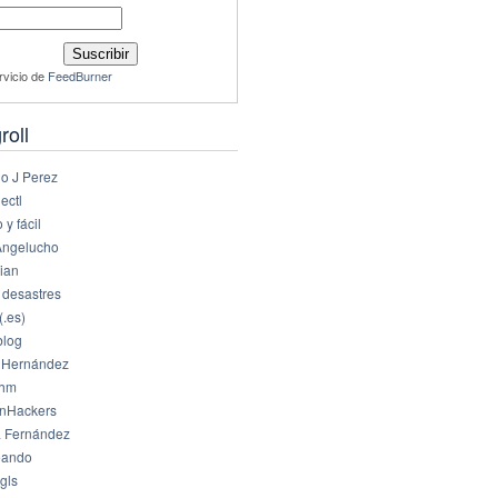
rvicio de
FeedBurner
roll
io J Perez
ectl
 y fácil
Angelucho
ian
 desastres
(.es)
log
 Hernández
dhm
nHackers
 Fernández
eando
gls