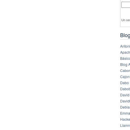
Un se
Blog
Anton
Apach
Básico
Blog 
Cabor
Cajon
Dabo 
Dabob
David
Davi
Debia
Emma
Hack
Liamn