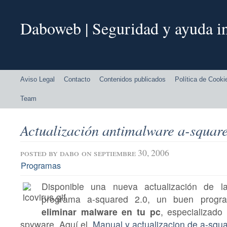
Daboweb | Seguridad y ayuda in
Aviso Legal
Contacto
Contenidos publicados
Política de Cooki
Team
Actualización antimalware a-square
posted by
dabo
on septiembre 30, 2006
Programas
Disponible una nueva actualización de 
programa a-squared 2.0,
un buen prog
eliminar malware en tu pc
, especializado
spyware. Aquí el
Manual y actualizacion de a-squ