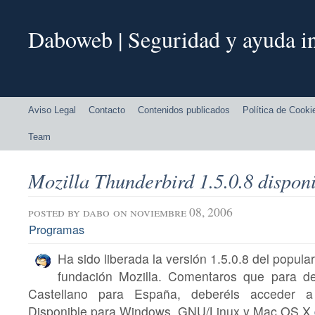
Daboweb | Seguridad y ayuda in
Aviso Legal
Contacto
Contenidos publicados
Política de Cooki
Team
Mozilla Thunderbird 1.5.0.8 dispon
posted by
dabo
on noviembre 08, 2006
Programas
Ha sido liberada la versión 1.5.0.8 del popular
fundación Mozilla. Comentaros que para de
Castellano para España, deberéis acceder a
Disponible para Windows, GNU/Linux y Mac OS X