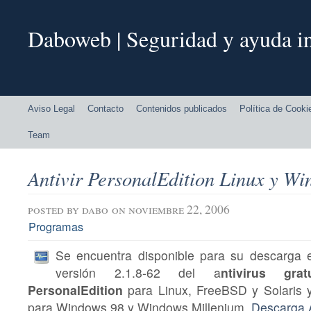
Daboweb | Seguridad y ayuda in
Aviso Legal
Contacto
Contenidos publicados
Política de Cooki
Team
Antivir PersonalEdition Linux y W
posted by
dabo
on noviembre 22, 2006
Programas
Se encuentra disponible para su descarga e
versión 2.1.8-62 del a
ntivirus gra
PersonalEdition
para Linux, FreeBSD y Solaris y
para Windows 98 y Windows Millenium.
Descarga A