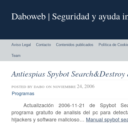
Daboweb | Seguridad y ayuda in
Aviso Legal
Contacto
Contenidos publicados
Política de Cooki
Team
Antiespias Spybot Search&Destroy 
posted by
dabo
on noviembre 24, 2006
Programas
Actualización 2006-11-21 de Spybot S
programa gratuito de analisis del pc para detect
hijackers y software malicioso…
Manual spybot se