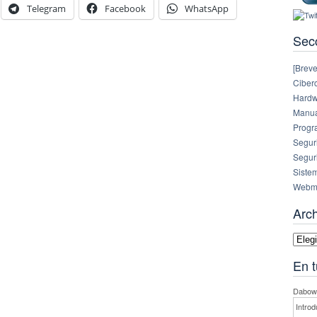
Telegram
Facebook
WhatsApp
Sec
[Breve
Ciberc
Hardw
Manual
Progr
Segur
Segur
Siste
Webm
Arc
Archi
En t
Dabowe
Introd