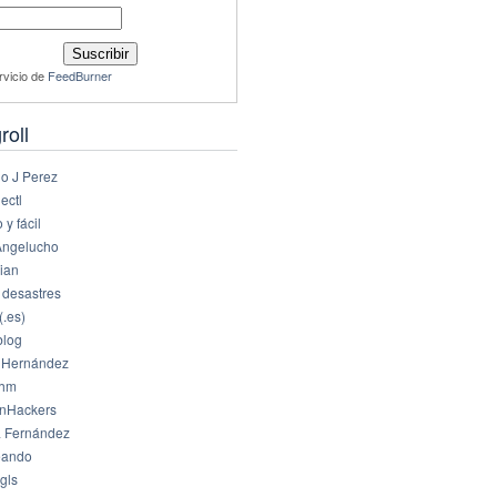
rvicio de
FeedBurner
roll
io J Perez
ectl
 y fácil
Angelucho
ian
 desastres
(.es)
log
 Hernández
dhm
nHackers
 Fernández
eando
gls