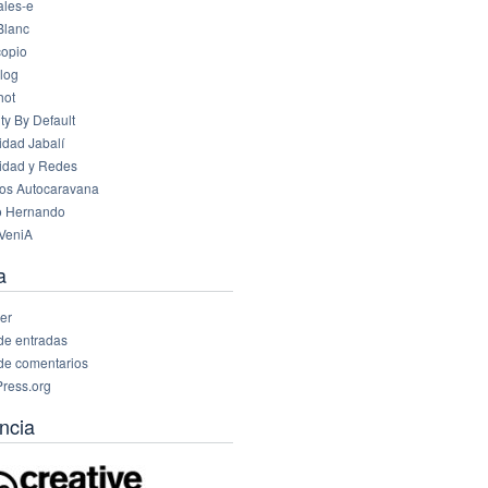
les-e
Blanc
opio
log
hot
ty By Default
idad Jabalí
idad y Redes
os Autocaravana
o Hernando
VeniA
a
er
de entradas
de comentarios
ress.org
ncia