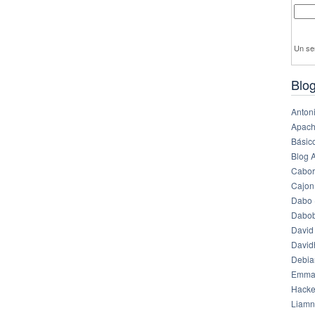
Un se
Blog
Anton
Apach
Básico
Blog 
Cabor
Cajon
Dabo 
Dabob
David
Davi
Debia
Emma
Hack
Liamn