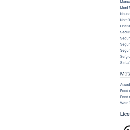
Manua
Mont 
Nausc
NoteB
OneS
Securi
Segur
Segur
Segur
Sergi
SInLa
Met
Acced
Feed 
Feed 
WordP
Lice