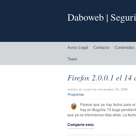
Daboweb | Seguri
Aviso Legal
Contacto
Contenidos 
Team
Firefox 2.0.0.1 el 14
posted by
dabo
on noviembre 28, 2006
Programas
Parece que ya hay fecha para el 
hay en Bugzilla 73 bugs pendiente
que ya os informamos días atrás. La fech
Comparte esto: