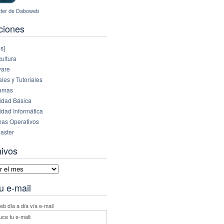
ciones
s]
ultura
are
es y Tutoriales
amas
idad Básica
idad Informática
mas Operativos
aster
hivos
vos
u e-mail
b día a día vía e-mail
uce tu e-mail: