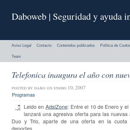
Daboweb | Seguridad y ayuda in
Aviso Legal
Contacto
Contenidos publicados
Política de Cooki
Team
Telefonica inaugura el año con nuev
posted by
dabo
on enero 10, 2007
Programas
Leido en
AdslZone
: Entre el 10 de Enero y el
lanzará una agresiva oferta para las nuevas 
Duo y Trio, aparte de una oferta en la cuota
deportes.