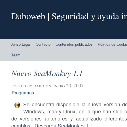
Daboweb | Seguridad y ayuda in
Aviso Legal
Contacto
Contenidos publicados
Política de Cooki
Team
Nuevo SeaMonkey 1.1
posted by
dabo
on enero 20, 2007
Programas
Se encuentra disponible la nueva version 
Windows, mac y Linux, en la que han sido c
de versiones anteriores y actualizado diferent
cambios
.
Descarga SeaMonkey 1.1
.