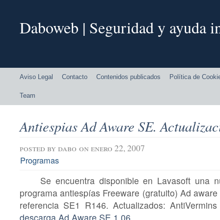
Daboweb | Seguridad y ayuda in
Aviso Legal
Contacto
Contenidos publicados
Política de Cooki
Team
Antiespias Ad Aware SE. Actualizac
posted by
dabo
on enero 22, 2007
Programas
Se encuentra disponible en Lavasoft una nu
programa antiespías Freeware (gratuito) Ad aware 
referencia SE1 R146. Actualizados: AntiVermi
descarga Ad Aware SE 1.06
.