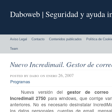
Daboweb | Seguridad y ayuda in
Aviso Legal
Contacto
Contenidos publicados
Política de Cooki
Team
Nuevo Incredimail. Gestor de corre
posted by
dabo
on enero 26, 2007
Programas
Nueva versión del
gestor de correo e
Incredimail 2750
para windows, que corrige var
anteriores. No es necesario desinstalar IncrediMa
los datos personales, cuentas de email, mensaje