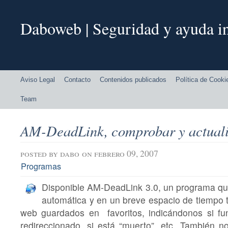
Daboweb | Seguridad y ayuda in
Aviso Legal
Contacto
Contenidos publicados
Política de Cooki
Team
AM-DeadLink, comprobar y actualiz
posted by
dabo
on febrero 09, 2007
Programas
Disponible AM-DeadLink 3.0, un programa q
automática y en un breve espacio de tiempo 
web guardados en favoritos, indicándonos si func
redireccionado, si está “muerto”, etc. También no