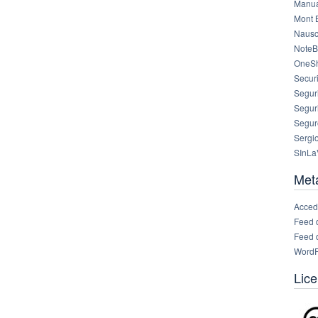
Manua
Mont 
Nausc
NoteB
OneS
Securi
Segur
Segur
Segur
Sergi
SInLa
Met
Acced
Feed 
Feed 
WordP
Lice