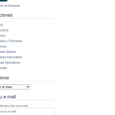
ciones
s]
ultura
are
es y Tutoriales
amas
idad Básica
idad Informática
mas Operativos
aster
hivos
vos
u e-mail
b día a día vía e-mail
uce tu e-mail: