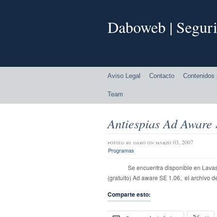
Daboweb | Seguri
Aviso Legal
Contacto
Contenidos 
Team
Antiespias Ad Aware 
posted by
dabo
on marzo 03, 2007
Programas
Se encuentra disponible en Lavas
(gratuito) Ad aware SE 1.06, el archivo 
Comparte esto: