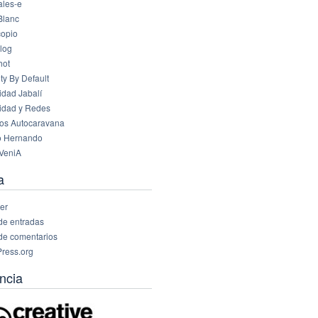
les-e
Blanc
opio
log
hot
ty By Default
idad Jabalí
idad y Redes
os Autocaravana
o Hernando
VeniA
a
er
de entradas
de comentarios
ress.org
ncia