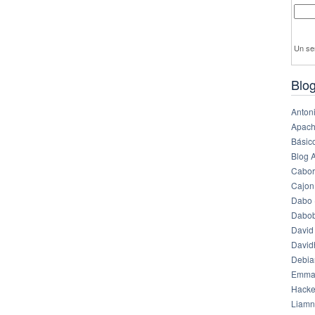
Un se
Blog
Anton
Apach
Básico
Blog 
Cabor
Cajon
Dabo 
Dabob
David
Davi
Debia
Emma
Hack
Liamn