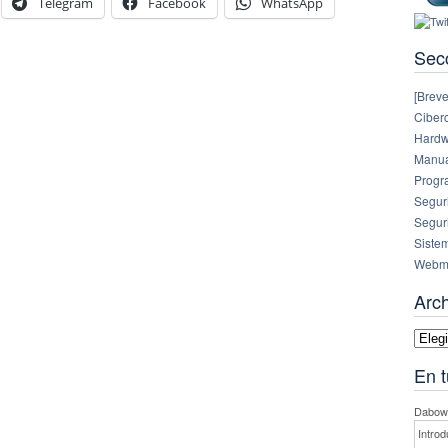
Telegram
Facebook
WhatsApp
Sec
[Breve
Ciberc
Hardw
Manual
Progr
Segur
Segur
Siste
Webm
Arc
Archi
En t
Dabowe
Introd