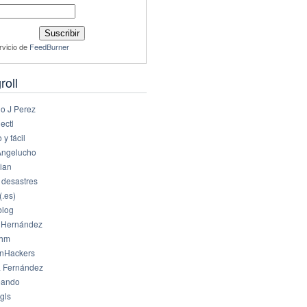
rvicio de
FeedBurner
roll
io J Perez
ectl
 y fácil
Angelucho
ian
 desastres
(.es)
log
 Hernández
dhm
nHackers
 Fernández
eando
gls