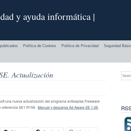
dad y ayuda informática |
publicados
Política de Cookies
Política de Privacidad
Seguridad Bási
SE. Actualización
oft una nueva actualización del programa antiespías Freeware
RSS
de referencia SE1 R156.
Manual y descarga Ad Aware SE 1.06
.