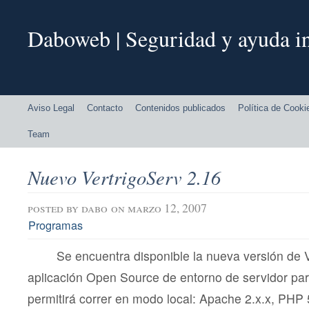
Daboweb | Seguridad y ayuda in
Aviso Legal
Contacto
Contenidos publicados
Política de Cooki
Team
Nuevo VertrigoServ 2.16
posted by
dabo
on marzo 12, 2007
Programas
Se encuentra disponible la nueva versión de 
aplicación Open Source de entorno de servidor p
permitirá correr en modo local: Apache 2.x.x, PHP 