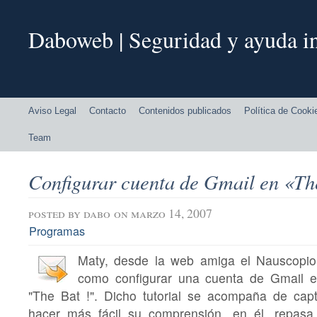
Daboweb | Seguridad y ayuda in
Aviso Legal
Contacto
Contenidos publicados
Política de Cooki
Team
Configurar cuenta de Gmail en «Th
posted by
dabo
on marzo 14, 2007
Programas
Maty, desde la web amiga el Nauscopio
como configurar una cuenta de Gmail en
"The Bat !". Dicho tutorial se acompaña de capt
hacer más fácil su comprensión, en él, repasa 