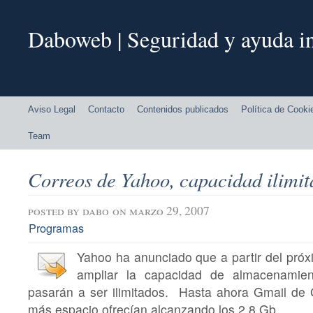
Daboweb | Seguridad y ayuda in
Aviso Legal
Contacto
Contenidos publicados
Política de Cooki
Team
Correos de Yahoo, capacidad ilimi
posted by
dabo
on marzo 29, 2007
Programas
Yahoo ha anunciado que a partir del pró
ampliar la capacidad de almacenamie
pasarán a ser ilimitados. Hasta ahora Gmail de 
más espacio ofrecían alcanzando los 2.8 Gb.