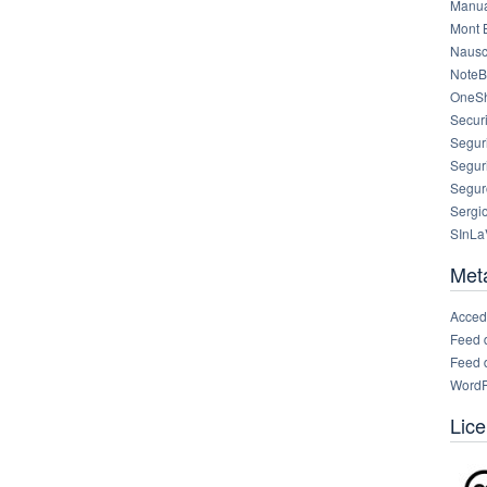
Manua
Mont 
Nausc
NoteB
OneS
Securi
Segur
Segur
Segur
Sergi
SInLa
Met
Acced
Feed 
Feed 
WordP
Lice