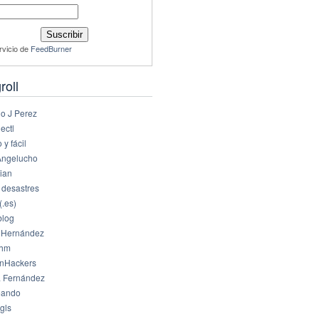
rvicio de
FeedBurner
roll
io J Perez
ectl
 y fácil
Angelucho
ian
 desastres
(.es)
log
 Hernández
dhm
nHackers
 Fernández
eando
gls