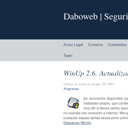
Daboweb | Seguri
Aviso Legal
Contacto
Contenidos 
Team
WinUp 2.6. Actualiza
posted by
dabo
on marzo 29, 2007
Programas
Se encuentra disponible p
instalador propio, que cont
muy útil si tienes varios eq
no cuentas con conexión a internet. Winu
cualquier equipo tantas veces como preci
Descargar WinUp
.