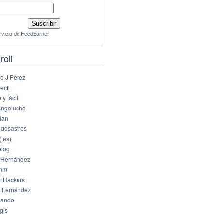
rvicio de
FeedBurner
roll
io J Perez
ectl
 y fácil
Angelucho
ian
 desastres
(.es)
log
 Hernández
dhm
nHackers
 Fernández
eando
gls