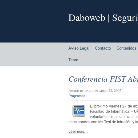
Daboweb | Seguri
Aviso Legal
Contacto
Contenidos 
Team
Conferencia FIST Abr
posted by
dabo
on abril 22, 2007
Programas
El próximo viernes 27 de abr
Facultad de Informática – UP
voluntarios realizan una 
relacionados con los Test de Intrusión y l
Leer más…