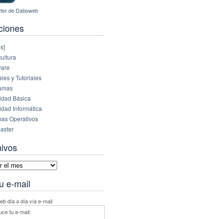
ciones
s]
ultura
are
es y Tutoriales
amas
idad Básica
idad Informática
mas Operativos
aster
hivos
vos
u e-mail
b día a día vía e-mail
uce tu e-mail: