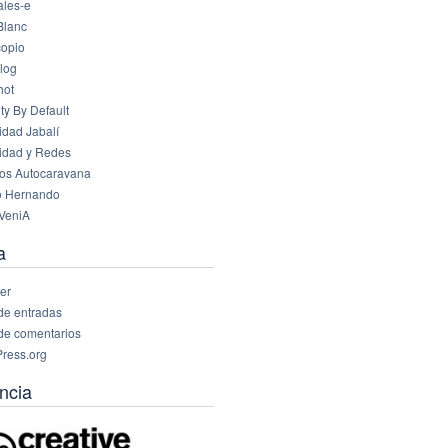
les-e
Blanc
opio
log
hot
ty By Default
idad Jabalí
idad y Redes
os Autocaravana
o Hernando
VeniA
a
er
de entradas
de comentarios
ress.org
ncia