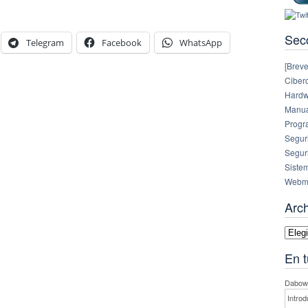
Sec
Telegram
Facebook
WhatsApp
[Breve
Ciberc
Hardw
Manual
Progr
Segur
Segur
Siste
Webm
Arc
Archi
En t
Dabowe
Introd