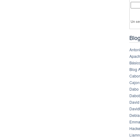
Un se
Blog
Anton
Apach
Básico
Blog 
Cabor
Cajon
Dabo 
Dabob
David
Davi
Debia
Emma
Hack
Liamn