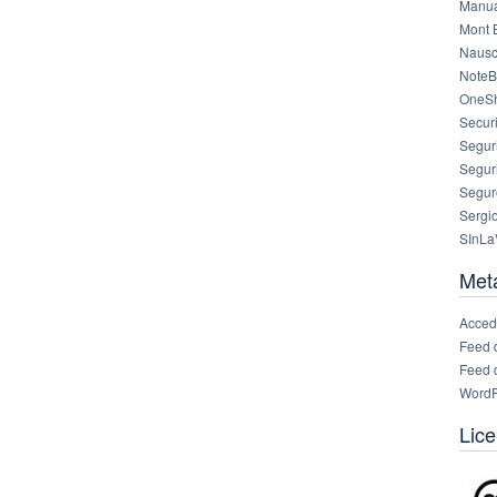
Manua
Mont 
Nausc
NoteB
OneS
Securi
Segur
Segur
Segur
Sergi
SInLa
Met
Acced
Feed 
Feed 
WordP
Lice