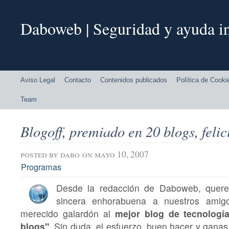
Daboweb | Seguridad y ayuda in
Aviso Legal
Contacto
Contenidos publicados
Política de Cooki
Team
Blogoff, premiado en 20 blogs, felic
posted by
dabo
on mayo 10, 2007
Programas
Desde la redacción de Daboweb, quer
sincera enhorabuena a nuestros amig
merecido galardón al
mejor blog de tecnologí
blogs"
. Sin duda, el esfuerzo, buen hacer y gana