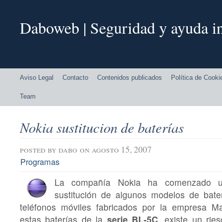
Daboweb | Seguridad y ayuda in
Aviso Legal
Contacto
Contenidos publicados
Política de Cooki
Team
Nokia sustitucion de baterías
posted by
dabo
on agosto 15, 2007
Programas
La compañía Nokia ha comenzado u
sustitución de algunos modelos de bat
teléfonos móviles fabricados por la empresa M
estas baterías de la
serie BL-5C
, existe un rie