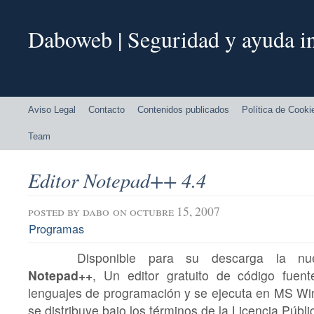
Daboweb | Seguridad y ayuda in
Aviso Legal
Contacto
Contenidos publicados
Política de Cooki
Team
Editor Notepad++ 4.4
posted by
dabo
on octubre 15, 2007
Programas
Disponible para su descarga la nu
Notepad++
, Un editor gratuito de código fuent
lenguajes de programación y se ejecuta en MS Wi
se distribuye bajo los términos de la Licencia Púb