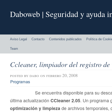
Daboweb | Seguridad y ayuda in
Aviso Legal
Contacto
Contenidos publicados
Política de Cooki
Team
Ccleaner, limpiador del registro d
posted by
dabo
on febrero 20, 2008
Programas
Se encuentra disponible para su descar
última actualización
CCleaner 2.05
. Un programa g
optimización y limpieza
de archivos temporales, co