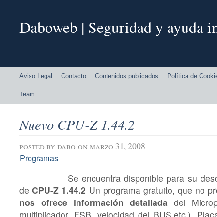
Daboweb | Seguridad y ayuda in
Aviso Legal
Contacto
Contenidos publicados
Política de Cooki
Team
Nuevo CPU-Z 1.44.2
posted by
dabo
on marzo 31, 2008
Programas
Se encuentra disponible para su des
de
CPU-Z 1.44
.2
Un programa gratuito, que no pre
nos ofrece información detallada
del Micropr
multiplicador, FSB, velocidad del BUS,etc.), Plac