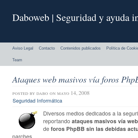
Daboweb | Seguridad y ayuda in
Aviso Legal
Contacto
Contenidos publicados
Política de Cooki
Team
Ataques web masivos vía foros Php
posted by
dabo
on mayo 14, 2008
Seguridad Informática
Diversos medios dedicados a la seguri
reportando
ataques masivos vía we
de
foros PhpBB sin las debidas act
parches.