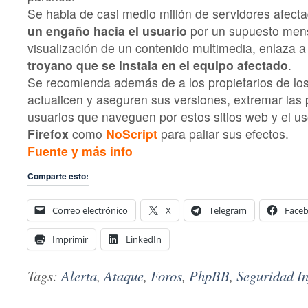
Se habla de casi medio millón de servidores afect
un engaño hacia el usuario
por un supuesto mens
visualización de un contenido multimedia, enlaza 
troyano que se instala en el equipo afectado
.
Se recomienda además de a los propietarios de los
actualicen y aseguren sus versiones, extremar las 
usuarios que naveguen por estos sitios web y el u
Firefox
como
NoScript
para paliar sus efectos.
Fuente y más info
Comparte esto:
Correo electrónico
X
Telegram
Face
Imprimir
LinkedIn
Tags:
Alerta
,
Ataque
,
Foros
,
PhpBB
,
Seguridad I