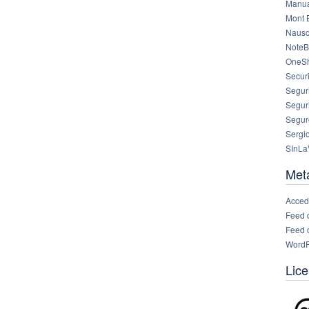
Manua
Mont 
Nausc
NoteB
OneS
Securi
Segur
Segur
Segur
Sergi
SInLa
Met
Acced
Feed 
Feed 
WordP
Lice