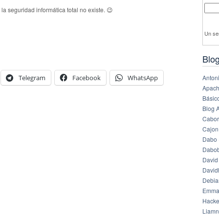
a seguridad informática total no existe. 😉
Un se
Blog
Telegram
Facebook
WhatsApp
Anton
Apach
Básico
Blog 
Cabor
Cajon
Dabo 
Dabob
David
Davi
Debia
Emma
Hack
Liamn