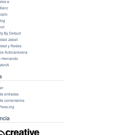
les-e
Blanc
opio
log
hot
ty By Default
idad Jabalí
idad y Redes
os Autocaravana
o Hernando
VeniA
a
er
de entradas
de comentarios
ress.org
ncia