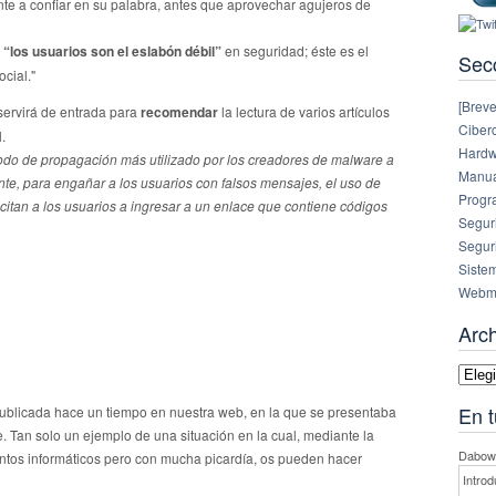
nte a confiar en su palabra, antes que aprovechar agujeros de
e
“los usuarios son el eslabón débil”
en seguridad; éste es el
Sec
ocial."
[Breve
 servirá de entrada para
recomendar
la lectura de varios artículos
Ciberc
.
Hardw
todo de propagación más utilizado por los creadores de malware a
Manual
ente, para engañar a los usuarios con falsos mensajes, el uso de
Progr
ncitan a los usuarios a ingresar a un enlace que contiene códigos
Segur
Segur
Siste
Webm
Arc
Archi
En t
ublicada hace un tiempo en nuestra web, en la que se presentaba
e. Tan solo un ejemplo de una situación en la cual, mediante la
Dabowe
entos informáticos pero con mucha picardía, os pueden hacer
Introd