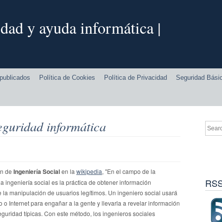
dad y ayuda informática |
publicados
Política de Cookies
Política de Privacidad
Seguridad Bási
eguridad informática
ón de
Ingeniería Social
en la
wikipedia
, "En el campo de la
RSS
la ingeniería social es la práctica de obtener información
e la manipulación de usuarios legítimos. Un ingeniero social usará
o Internet para engañar a la gente y llevarla a revelar información
 seguridad típicas. Con este método, los ingenieros sociales