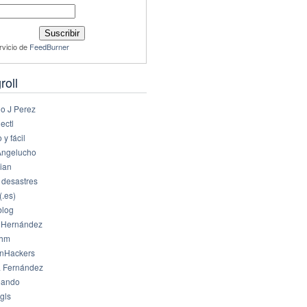
rvicio de
FeedBurner
roll
io J Perez
ectl
 y fácil
Angelucho
ian
 desastres
(.es)
log
 Hernández
dhm
nHackers
 Fernández
eando
gls