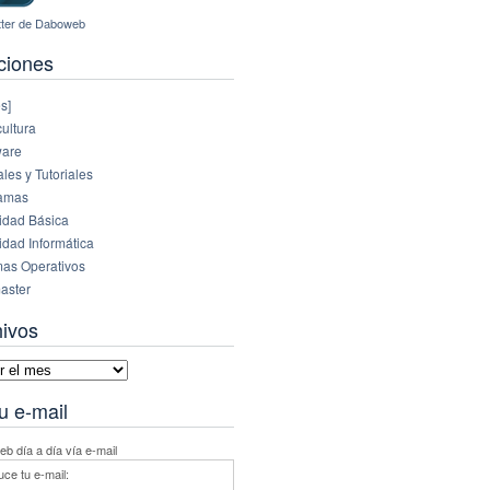
ciones
s]
ultura
are
es y Tutoriales
amas
idad Básica
idad Informática
mas Operativos
aster
hivos
vos
u e-mail
b día a día vía e-mail
uce tu e-mail: