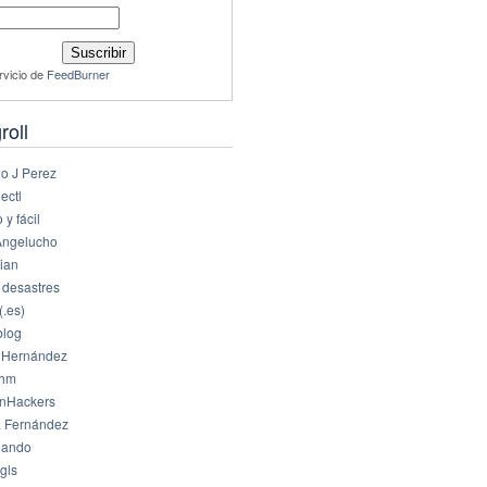
rvicio de
FeedBurner
roll
io J Perez
ectl
 y fácil
Angelucho
ian
 desastres
(.es)
log
 Hernández
dhm
nHackers
 Fernández
eando
gls