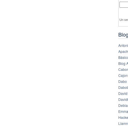
Un se
Blog
Anton
Apach
Básico
Blog 
Cabor
Cajon
Dabo 
Dabob
David
Davi
Debia
Emma
Hack
Liamn