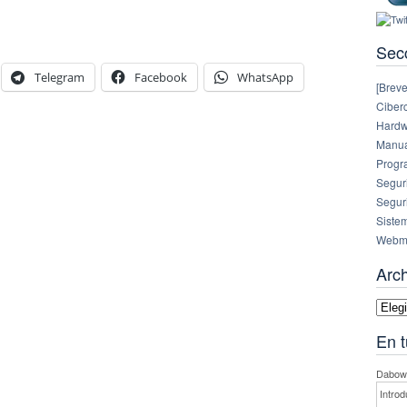
Sec
Telegram
Facebook
WhatsApp
[Breve
Ciberc
Hardw
Manual
Progr
Segur
Segur
Siste
Webm
Arc
Archi
En t
Dabowe
Introd