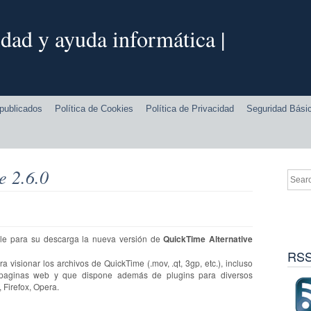
dad y ayuda informática |
publicados
Política de Cookies
Política de Privacidad
Seguridad Bási
e 2.6.0
ble para su descarga la nueva versión de
QuickTime Alternative
RSS
a visionar los archivos de QuickTime (.mov, .qt, 3gp, etc.), incluso
 paginas web y que dispone además de plugins para diversos
 Firefox, Opera.