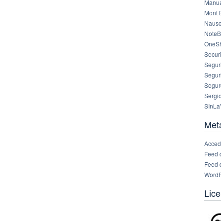
Manua
Mont 
Nausc
NoteB
OneS
Securi
Segur
Segur
Segur
Sergi
SInLa
Met
Acced
Feed 
Feed 
WordP
Lice