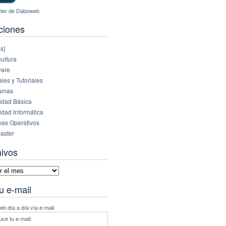
ciones
s]
ultura
are
es y Tutoriales
amas
idad Básica
idad Informática
mas Operativos
aster
hivos
vos
u e-mail
b día a día vía e-mail
uce tu e-mail: