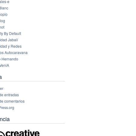
les-e
Blanc
opio
log
hot
ty By Default
idad Jabalí
idad y Redes
os Autocaravana
o Hernando
VeniA
a
er
de entradas
de comentarios
ress.org
ncia