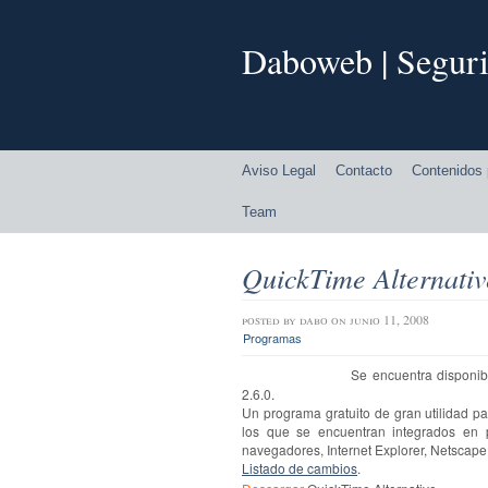
Daboweb | Seguri
Aviso Legal
Contacto
Contenidos 
Team
QuickTime Alternativ
posted by
dabo
on junio 11, 2008
Programas
Se encuentra disponi
2.6.0.
Un programa gratuito de gran utilidad par
los que se encuentran integrados en
navegadores, Internet Explorer, Netscape,
Listado de cambios
.