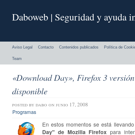
Daboweb | Seguridad y ayuda in
Aviso Legal
Contacto
Contenidos publicados
Política de Cooki
Team
«Download Day», Firefox 3 versión 
disponible
posted by
dabo
on junio 17, 2008
Programas
En estos momentos se está llevando
Day" de Mozilla Firefox
para inte