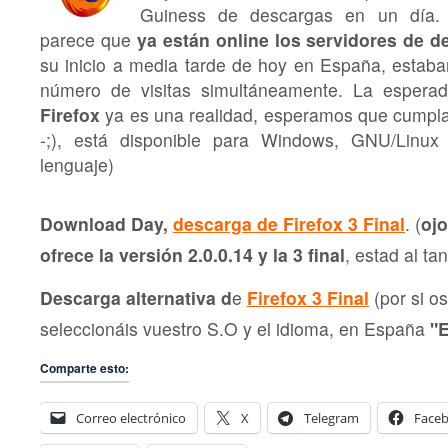
Guiness de descargas en un día.
parece que
ya están online los servidores de d
su inicio a media tarde de hoy en España, estaban
número de visitas simultáneamente. La esper
Firefox
ya es una realidad, esperamos que cumpla
-;), está disponible para Windows, GNU/Linu
lenguaje)
Download Day,
descarga de Firefox 3 Final
. (
oj
ofrece la versión 2.0.0.14 y la 3 final
, estad al tan
Descarga alternativa d
e
Firefox 3 Final
(por si os 
seleccionáis vuestro S.O y el idioma, en España
"
Comparte esto:
Correo electrónico
X
Telegram
Face