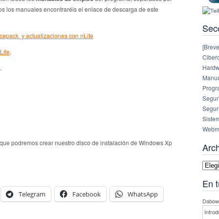
dos los manuales encontraréis el enlace de descarga de este
Sec
vicepack y actualizaciones con nLite
[Breve
Lite
.
Ciberc
Hardw
.
Manual
Progr
Segur
Segur
Siste
Webm
 que podremos crear nuestro disco de instalación de Windows Xp
Arc
Archi
En t
Telegram
Facebook
WhatsApp
Dabowe
Introd