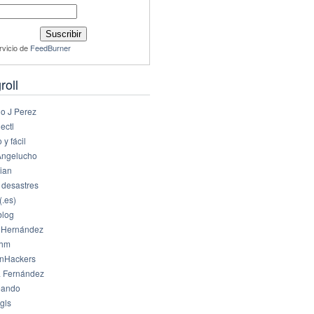
rvicio de
FeedBurner
roll
io J Perez
ectl
 y fácil
Angelucho
ian
 desastres
(.es)
log
 Hernández
dhm
nHackers
 Fernández
eando
gls