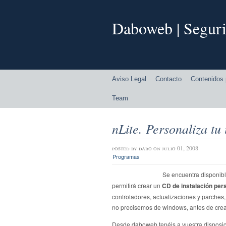
Daboweb | Seguri
Aviso Legal
Contacto
Contenidos 
Team
nLite. Personaliza t
posted by
dabo
on julio 01, 2008
Programas
Se encuentra disponib
permitirá crear un
CD de instalación per
controladores, actualizaciones y parches
no precisemos de windows, antes de cre
Desde daboweb tenéis a vuestra disposic