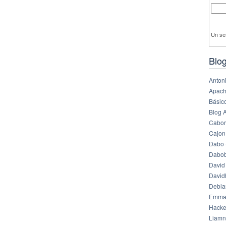
Un se
Blog
Anton
Apach
Básico
Blog 
Cabor
Cajon
Dabo 
Dabob
David
Davi
Debia
Emma
Hack
Liamn