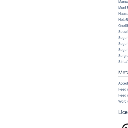
Manua
Mont 
Nausc
NoteB
OneS
Securi
Segur
Segur
Segur
Sergi
SInLa
Met
Acced
Feed 
Feed 
WordP
Lice