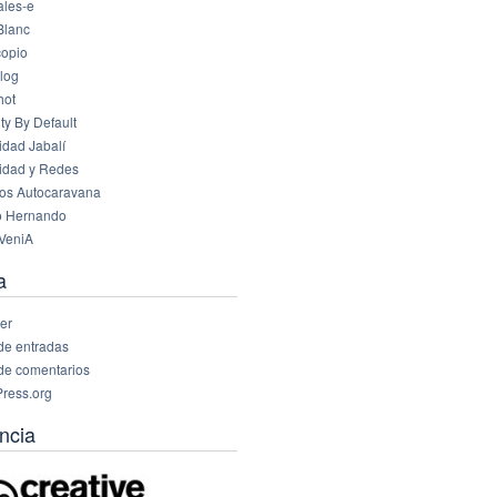
les-e
Blanc
opio
log
hot
ty By Default
idad Jabalí
idad y Redes
os Autocaravana
o Hernando
VeniA
a
er
de entradas
de comentarios
ress.org
ncia