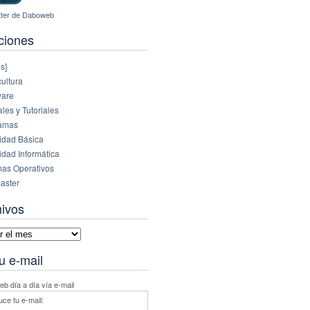
ciones
s]
ultura
are
es y Tutoriales
amas
idad Básica
idad Informática
mas Operativos
aster
hivos
vos
u e-mail
b día a día vía e-mail
uce tu e-mail: