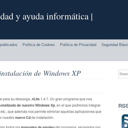
dad y ayuda informática |
publicados
Política de Cookies
Política de Privacidad
Seguridad Bási
u instalación de Windows XP
le para su descarga,
nLite
1.4.7. Un gran programa que nos
RSS
sonalizado de nuestro Windows Xp
, en el que podremos integrar
, etc., que además nos permite eliminar aquellas aplicaciones que
ar nuestro
nuevo Cd
de instalación.
ión todos los
manuales de empleo
del programa, separados por