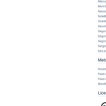
Manua
Mont 
Nausc
NoteB
OneS
Securi
Segur
Segur
Segur
Sergi
SInLa
Met
Acced
Feed 
Feed 
WordP
Lice