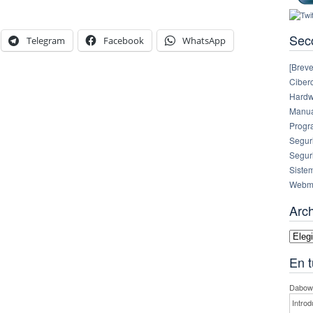
Sec
Telegram
Facebook
WhatsApp
[Breve
Ciberc
Hardw
Manual
Progr
Segur
Segur
Siste
Webm
Arc
Archi
En t
Dabowe
Introd