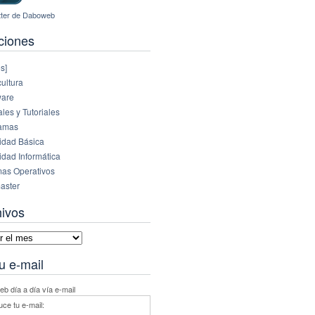
ciones
s]
ultura
are
es y Tutoriales
amas
idad Básica
idad Informática
mas Operativos
aster
hivos
vos
u e-mail
b día a día vía e-mail
uce tu e-mail: