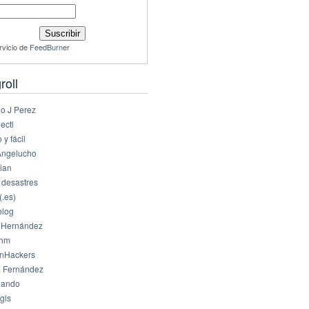
rvicio de
FeedBurner
roll
io J Perez
ectl
 y fácil
Angelucho
ian
 desastres
(.es)
log
 Hernández
dhm
nHackers
 Fernández
eando
gls