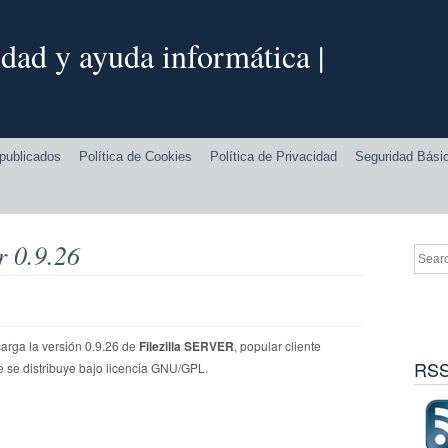
dad y ayuda informática |
publicados
Política de Cookies
Política de Privacidad
Seguridad Bási
r 0.9.26
arga la versión 0.9.26 de
Filezilla SERVER
, popular cliente
RSS
 se distribuye bajo licencia GNU/GPL.