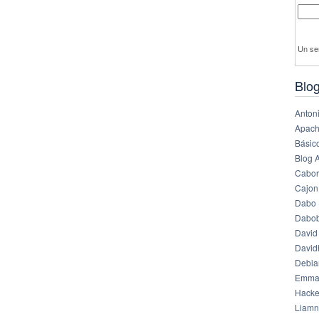
Un se
Blog
Anton
Apach
Básico
Blog 
Cabor
Cajon
Dabo 
Dabob
David
Davi
Debia
Emma
Hack
Liamn