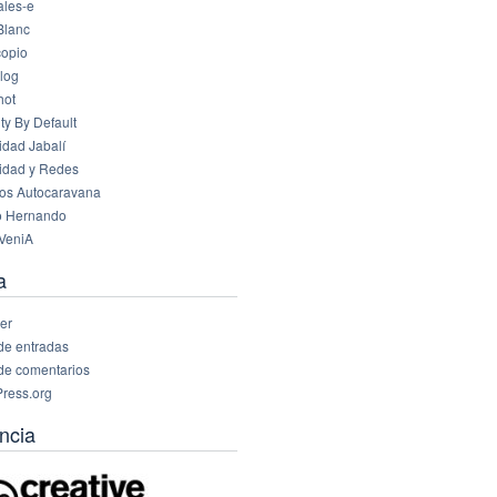
les-e
Blanc
opio
log
hot
ty By Default
idad Jabalí
idad y Redes
os Autocaravana
o Hernando
VeniA
a
er
de entradas
de comentarios
ress.org
ncia