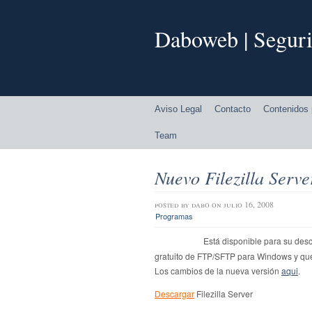
Daboweb | Seguri
Aviso Legal
Contacto
Contenidos 
Team
Nuevo Filezilla Serve
posted by
dabo
on julio 16, 2008
Programas
Está disponible para su desc
gratuito de FTP/SFTP para Windows y que
Los cambios de la nueva versión
aqui
.
Descargar
Filezilla Server