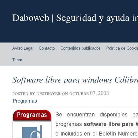
Daboweb | Seguridad y ayuda in
Aviso Legal
Contacto
Contenidos publicados
Política de Cooki
Team
Software libre para windows Cdlibr
posted by
destroyer
on octubre 07, 2008
Programas
Se encuentran disponibles p
programas
software libre para
o incluidos en el Boletín Número