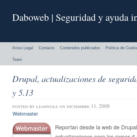
Daboweb | Seguridad y ayuda in
Aviso Legal
Contacto
Contenidos publicados
Política de Cooki
Team
Drupal, actualizaciones de segurida
y 5.13
posted by
liamngls
on diciembre 11, 2008
Webmaster
Reportan desde la web de Drupa
actualizaciones para las ramas 6.