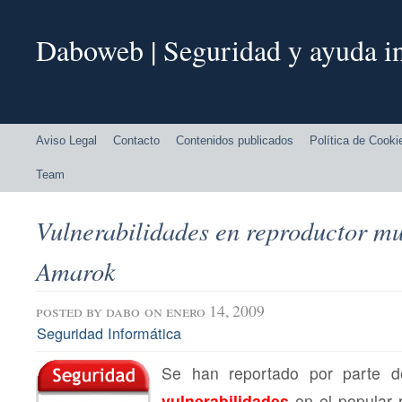
Daboweb | Seguridad y ayuda in
Aviso Legal
Contacto
Contenidos publicados
Política de Cooki
Team
Vulnerabilidades en reproductor m
Amarok
posted by
dabo
on enero 14, 2009
Seguridad Informática
Se han reportado por parte de
vulnerabilidades
en el popular 