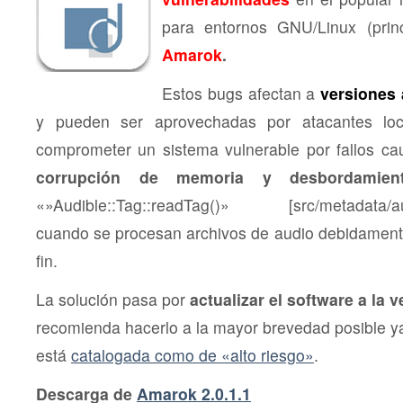
para entornos GNU/Linux (prin
Amarok
.
Estos bugs afectan a
versiones a
y pueden ser aprovechadas por atacantes lo
comprometer un sistema vulnerable por fallos c
corrupción de memoria y desbordamien
«»Audible::Tag::readTag()» [src/metadata/aud
cuando se procesan archivos de audio debidament
fin.
La solución pasa por
actualizar el software a la v
recomienda hacerlo a la mayor brevedad posible ya
está
catalogada como de «alto riesgo»
.
Descarga de
Amarok 2.0.1.1