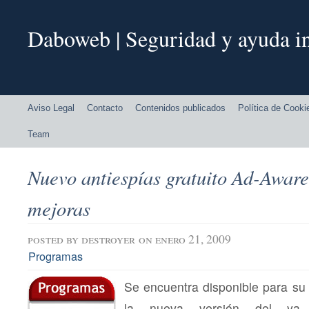
Daboweb | Seguridad y ayuda in
Aviso Legal
Contacto
Contenidos publicados
Política de Cooki
Team
Nuevo antiespías gratuito Ad-Aware,
mejoras
posted by
destroyer
on enero 21, 2009
Programas
Se encuentra disponible para su 
la nueva versión del ya 