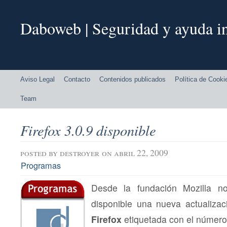
Daboweb | Seguridad y ayuda in
Aviso Legal
Contacto
Contenidos publicados
Política de Cooki
Team
Firefox 3.0.9 disponible
posted by
destroyer
on abril 22, 2009
Programas
Desde la fundación Mozilla n
disponible una nueva actualiza
Firefox
etiquetada con el númer