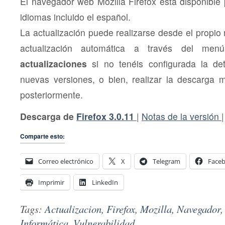
El navegador web Mozilla Firefox está disponible 
idiomas incluido el español.
La actualización puede realizarse desde el propio
actualización automática a través del me
actualizaciones
si no tenéis configurada la de
nuevas versiones, o bien, realizar la descarga 
posteriormente.
Descarga de
Firefox 3.0.11
|
Notas de la versión
Comparte esto:
Correo electrónico
X
Telegram
Face
Imprimir
LinkedIn
Tags:
Actualizacion
,
Firefox
,
Mozilla
,
Navegador
Informática
,
Vulnerabilidad