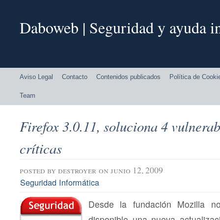
Daboweb | Seguridad y ayuda in
Aviso Legal
Contacto
Contenidos publicados
Política de Cooki
Team
Firefox 3.0.11, soluciona 4 vulnera
críticas
posted by
destroyer
on junio 12, 2009
Seguridad Informática
Desde la fundación Mozilla n
disponible una nueva actualiza