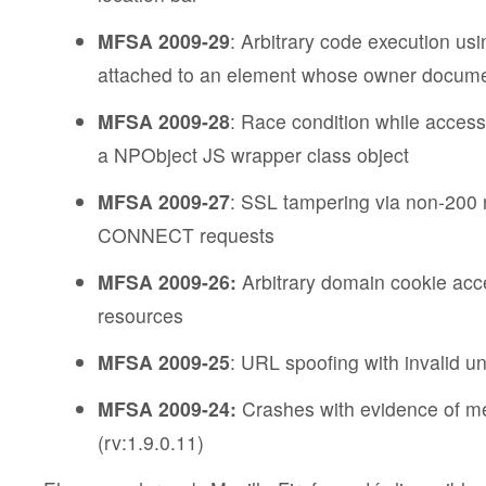
MFSA 2009-29
: Arbitrary code execution usi
attached to an element whose owner documen
MFSA 2009-28
: Race condition while accessi
a NPObject JS wrapper class object
MFSA 2009-27
: SSL tampering via non-200 
CONNECT requests
MFSA 2009-26:
Arbitrary domain cookie acces
resources
MFSA 2009-25
: URL spoofing with invalid u
MFSA 2009-24:
Crashes with evidence of m
(rv:1.9.0.11)