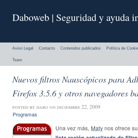
Daboweb | Seguridad y ayuda in
Aviso Legal
Contacto
Contenidos publicados
Política de Cooki
Team
Nuevos filtros Nauscópicos para Ad
Firefox 3.5.6 y otros navegadores 
posted by
dabo
on diciembre 22, 2009
Programas
Una vez más,
Maty
nos ofrece su
lista recién actualizada de filtr