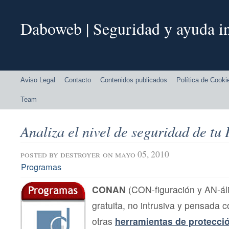
Daboweb | Seguridad y ayuda in
Aviso Legal
Contacto
Contenidos publicados
Política de Cooki
Team
Analiza el nivel de seguridad de 
posted by
destroyer
on mayo 05, 2010
Programas
CONAN
(CON-figuración y AN-áli
gratuita, no intrusiva y pensada
otras
herramientas de protecci