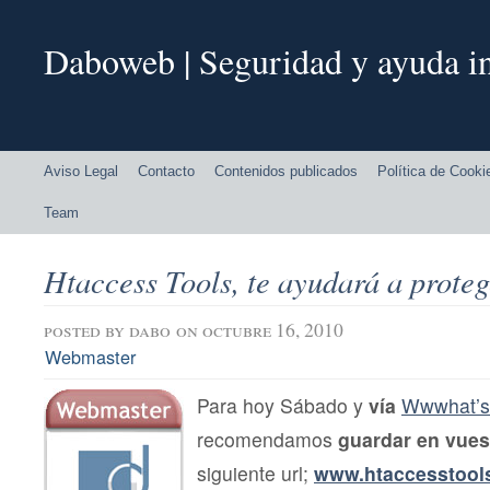
Daboweb | Seguridad y ayuda in
Aviso Legal
Contacto
Contenidos publicados
Política de Cooki
Team
Htaccess Tools, te ayudará a proteg
posted by
dabo
on octubre 16, 2010
Webmaster
Para hoy Sábado y
vía
Wwwhat’
recomendamos
guardar en vue
siguiente url;
www.htaccesstool