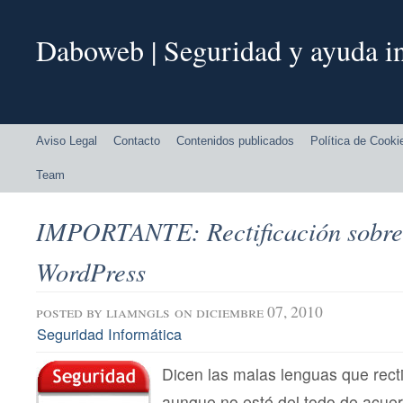
Daboweb | Seguridad y ayuda in
Aviso Legal
Contacto
Contenidos publicados
Política de Cooki
Team
IMPORTANTE: Rectificación sobre 
WordPress
posted by
liamngls
on diciembre 07, 2010
Seguridad Informática
Dicen las malas lenguas que recti
aunque no esté del todo de acue