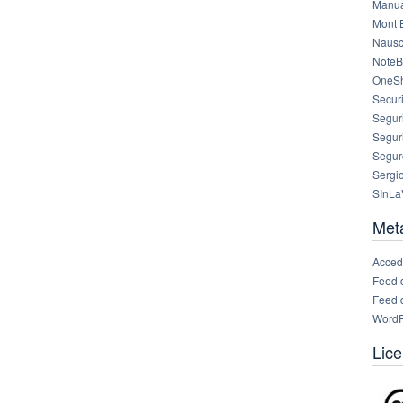
Manua
Mont 
Nausc
NoteB
OneS
Securi
Segur
Segur
Segur
Sergi
SInLa
Met
Acced
Feed 
Feed 
WordP
Lice