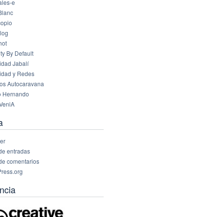
les-e
Blanc
opio
log
hot
ty By Default
idad Jabalí
idad y Redes
os Autocaravana
o Hernando
VeniA
a
er
de entradas
de comentarios
ress.org
ncia