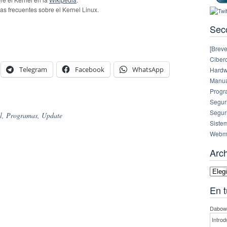
as frecuentes sobre el Kernel Linux.
Sec
[Breve
Ciberc
Telegram
Facebook
WhatsApp
Hardw
Manual
Progr
Segur
Segur
l
,
Programas
,
Update
Siste
Webm
Arc
Archi
En t
Dabowe
Introd