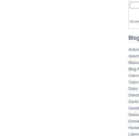
Un se
Blog
Anton
Apach
Básico
Blog 
Cabor
Cajon
Dabo 
Dabob
David
Davi
Debia
Emma
Hack
Liamn