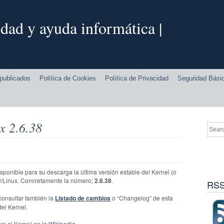
dad y ayuda informática |
publicados
Política de Cookies
Política de Privacidad
Seguridad Bási
x 2.6.38
sponible para su descarga la última versión estable del Kernel (o
/Linux. Concretamente la número;
2.6.38
.
RSS
consultar también la
Listado de cambios
o “Changelog” de esta
el Kernel.
re el Kernel en la
Wikipedia
.