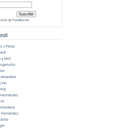
rvicio de
FeedBurner
roll
io J Perez
ectl
 y fácil
Angelucho
ian
 desastres
(.es)
log
 Hernández
dhm
nHackers
 Fernández
eando
gls