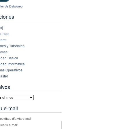
ciones
s]
ultura
are
es y Tutoriales
amas
idad Básica
idad Informática
mas Operativos
aster
hivos
vos
u e-mail
b día a día vía e-mail
uce tu e-mail: