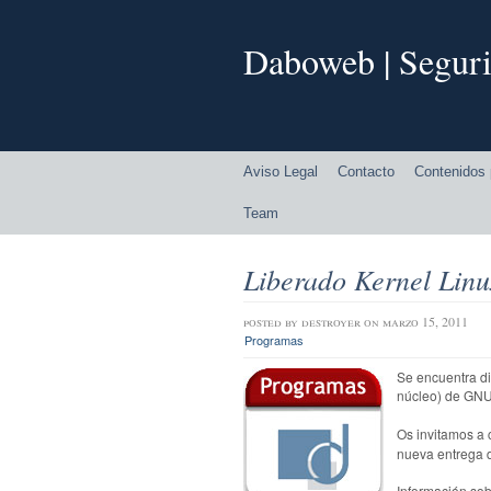
Daboweb | Seguri
Aviso Legal
Contacto
Contenidos 
Team
Liberado Kernel Linu
posted by
destroyer
on marzo 15, 2011
Programas
Se encuentra di
núcleo) de GNU
.
Os invitamos a 
nueva entrega d
.
Información sob