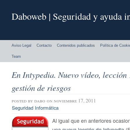
Daboweb | Seguridad y ayuda in
Aviso Legal
Contacto
Contenidos publicados
Política de Cooki
Team
En Intypedia. Nuevo vídeo, lección 
gestión de riesgos
posted by
dabo
on noviembre 17, 2011
Seguridad Informática
Al igual que en anteriores ocas
una nueva lección de Intypedia
(E